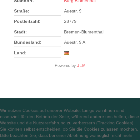
Standort:
Burg Blomendal
Straße:
Auestr. 9
Postleitzahl:
28779
Stadt:
Bremen-Blumenthal
Bundesland:
Auestr. 9 A
Land:
Powered by
JEM
Wir nutzen Cookies auf unserer Website. Einige von ihnen sind
essenziell für den Betrieb der Seite, während andere uns helfen, diese
Website und die Nutzererfahrung zu verbessern (Tracking Cookies).
Sie können selbst entscheiden, ob Sie die Cookies zulassen möchten.
Bitte beachten Sie, dass bei einer Ablehnung womöglich nicht mehr