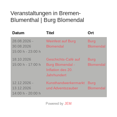
Veranstaltungen in Bremen-
Blumenthal | Burg Blomendal
Datum
Titel
Ort
28.08.2026 -
Weinfest auf Burg
Burg
30.08.2026
Blomendal
Blomendal
15:00 h - 23:00 h
18.10.2026
Geschichts-Café auf
Burg
15:00 h - 17:00 h
Burg Blomendal -
Blomendal
Inflation des 20.
Jahrhundert
12.12.2026 -
Kunsthandwerkermarkt
Burg
13.12.2026
und Adventszauber
Blomendal
14:00 h - 20:00 h
Powered by
JEM