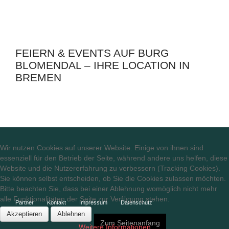
FEIERN & EVENTS AUF BURG
BLOMENDAL – IHRE LOCATION IN
BREMEN
Wir nutzen Cookies auf unserer Website. Einige von ihnen sind
essenziell für den Betrieb der Seite, während andere uns helfen, diese
Website und die Nutzererfahrung zu verbessern (Tracking Cookies).
Sie können selbst entscheiden, ob Sie die Cookies zulassen möchten.
Bitte beachten Sie, dass bei einer Ablehnung womöglich nicht mehr
alle Funktionalitäten der Seite zur Verfügung stehen.
Partner
Kontakt
Impressum
Datenschutz
Akzeptieren
Ablehnen
Zum Seitenanfang
Weitere Informationen